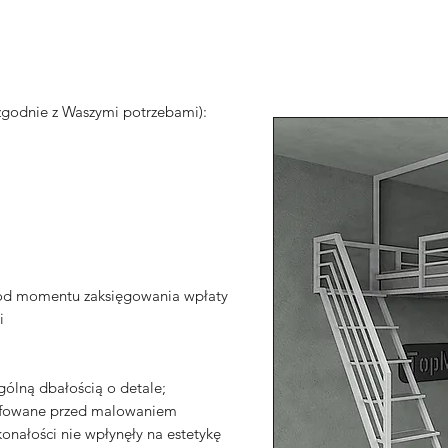
godnie z Waszymi potrzebami):
 od momentu zaksięgowania wpłaty
i
gólną dbałością o detale;
zlifowane przed malowaniem
onałości nie wpłynęły na estetykę