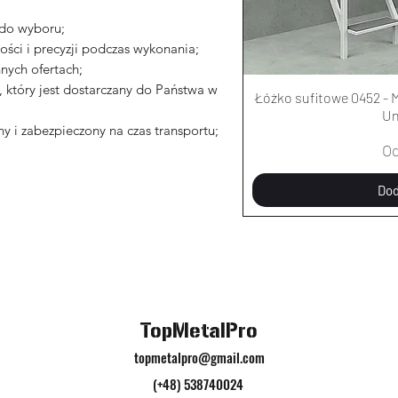
 do wyboru;
ści i precyzji podczas wykonania;
nych ofertach;
który jest dostarczany do Państwa w
Łóżko sufitowe 0452 - M
Un
y i zabezpieczony na czas transportu;
Ce
O
Dod
TopMetalPro
topmetalpro@gmail.com
(+48) 538740024