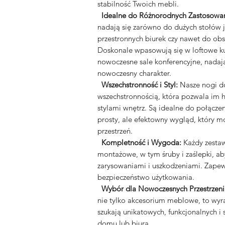
stabilność Twoich mebli.
Idealne do Różnorodnych Zastosowa
nadają się zarówno do dużych stołów j
przestronnych biurek czy nawet do obs
Doskonale wpasowują się w loftowe kuc
nowoczesne sale konferencyjne, nadają
nowoczesny charakter.
Wszechstronność i Styl:
Nasze nogi do
wszechstronnością, która pozwala im 
stylami wnętrz. Są idealne do połącze
prosty, ale efektowny wygląd, który 
przestrzeń.
Kompletność i Wygoda:
Każdy zestaw
montażowe, w tym śruby i zaślepki, a
zarysowaniami i uszkodzeniami. Zapewni
bezpieczeństwo użytkowania.
Wybór dla Nowoczesnych Przestrzeni
nie tylko akcesorium meblowe, to wyraz
szukają unikatowych, funkcjonalnych i
domu lub biura.