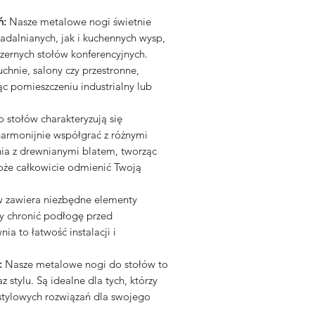
ń:
Nasze metalowe nogi świetnie
adalnianych, jak i kuchennych wysp,
zernych stołów konferencyjnych.
hnie, salony czy przestronne,
c pomieszczeniu industrialny lub
 stołów charakteryzują się
harmonijnie współgrać z różnymi
nia z drewnianymi blatem, tworząc
może całkowicie odmienić Twoją
 zawiera niezbędne elementy
by chronić podłogę przed
a to łatwość instalacji i
:
Nasze metalowe nogi do stołów to
 stylu. Są idealne dla tych, którzy
 stylowych rozwiązań dla swojego