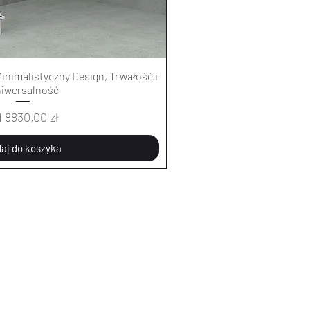
Podgląd
Pod
inimalistyczny Design, Trwałość i
Łóżko sufitowe 0451 - Minim
iwersalność
Uniwer
na rabatowa
Cena 
d
8830,00 zł
Od
883
aj do koszyka
Dodaj d