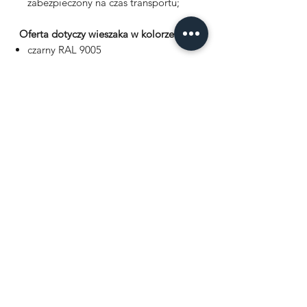
zabezpieczony na czas transportu;
Oferta dotyczy wieszaka w kolorze:
czarny RAL 9005
biały RAL 9003
szary RAL 7004
możecie zapytać o innych kolorach