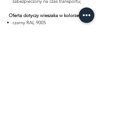
zabezpieczony na czas transportu;
Oferta dotyczy wieszaka w kolorze:
czarny RAL 9005
biały RAL 9003
szary RAL 7004
możecie zapytać o innych kolorach