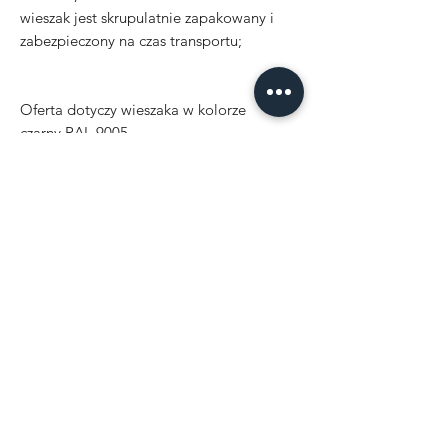
wieszak jest skrupulatnie zapakowany i
zabezpieczony na czas transportu;
Oferta dotyczy wieszaka w kolorze
czarny RAL 9005
biały RAL 9003
szary RAL 7004
możecie zapytać o innych kolorach