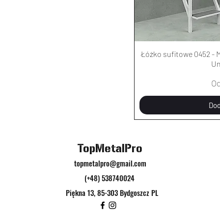
Łóżko sufitowe 0452 - M
Un
Ce
O
Dod
TopMetalPro
topmetalpro@gmail.com
(+48) 538740024
Piękna 13, 85-303 Bydgoszcz PL