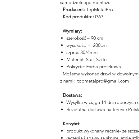
samodzielnego montażu.
Producent:
TopMetalPro
Kod produkta:
0363
Wymiary:
szerokość – 90 cm
wysokość – 200cm
szpros 30/4mm
Materiał: Stal, Szkło
Pokrycie: Farba proszkowa
Możemy wykonać drzwi w dowolnym roz
z nami: topmetalpro@gmail.com
Dostawa:
Wysyłka w ciągu 14 dni roboczych
Bezpłatna dostawa na terenie Polsk
Korzyści:
produkt wykonany ręcznie- ze szcze
łączenia i spawy są skrupulatnie s