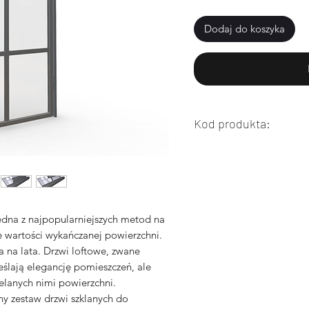
Dodaj do koszyka
Kod produkta:
0363
edna z najpopularniejszych metod na
e wartości wykańczanej powierzchni.
a na lata. Drzwi loftowe, zwane
eślają elegancję pomieszczeń, ale
elanych nimi powierzchni.
y zestaw drzwi szklanych do