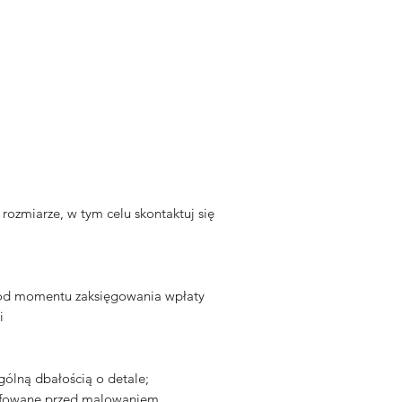
miarze, w tym celu skontaktuj się
 od momentu zaksięgowania wpłaty
i
gólną dbałością o detale;
zlifowane przed malowaniem