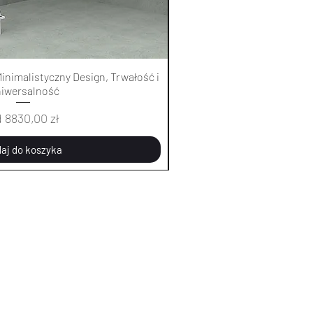
Podgląd
Pod
inimalistyczny Design, Trwałość i
Łóżko sufitowe 0451 - Minim
iwersalność
Uniwer
na rabatowa
Cena 
d
8830,00 zł
Od
883
aj do koszyka
Dodaj d