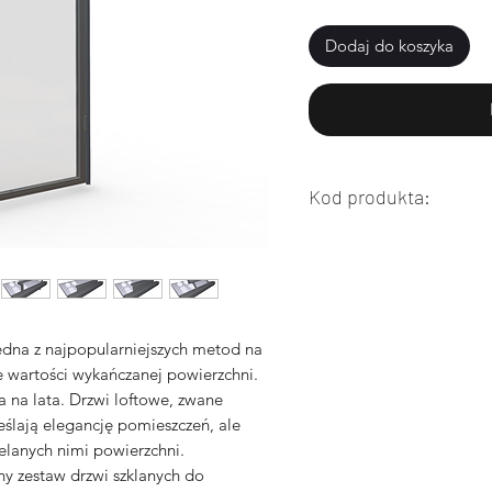
Dodaj do koszyka
Kod produkta:
0300
edna z najpopularniejszych metod na
e wartości wykańczanej powierzchni.
a na lata. Drzwi loftowe, zwane
eślają elegancję pomieszczeń, ale
elanych nimi powierzchni.
y zestaw drzwi szklanych do