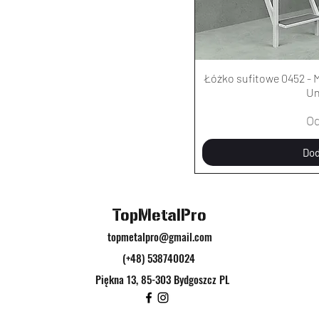
Łóżko sufitowe 0452 - M
Un
Ce
O
Dod
TopMetalPro
topmetalpro@gmail.com
(+48) 538740024
Piękna 13, 85-303 Bydgoszcz PL