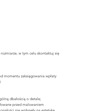
miarze, w tym celu skontaktuj się
 od momentu zaksięgowania wpłaty
i
gólną dbałością o detale;
zlifowane przed malowaniem
onałości nie wpłynęły na estetykę