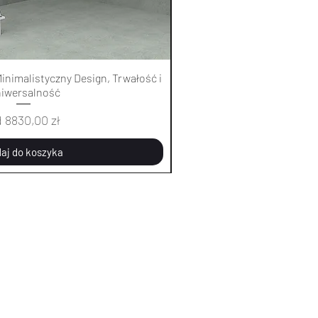
Podgląd
Pod
inimalistyczny Design, Trwałość i
Łóżko sufitowe 0451 - Minim
iwersalność
Uniwer
na rabatowa
Cena 
d
8830,00 zł
Od
883
aj do koszyka
Dodaj d