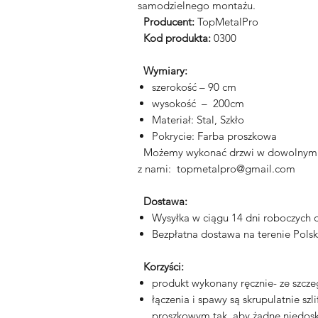
samodzielnego montażu.
Producent:
TopMetalPro
Kod produkta:
0300
Wymiary:
szerokość – 90 cm
wysokość – 200cm
Materiał: Stal, Szkło
Pokrycie: Farba proszkowa
Możemy wykonać drzwi w dowolnym roz
z nami: topmetalpro@gmail.com
Dostawa:
Wysyłka w ciągu 14 dni roboczych
Bezpłatna dostawa na terenie Polsk
Korzyści:
produkt wykonany ręcznie- ze szcze
łączenia i spawy są skrupulatnie s
proszkowym tak, aby żadne niedosk