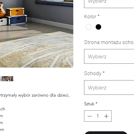
Wybierz
Kolor
*
Strona montażu sch
Wybierz
Schody
*
Wybierz
ytrzymały wybór zarówno dla dzieci,
Sztuk
*
ach
m
m
cm