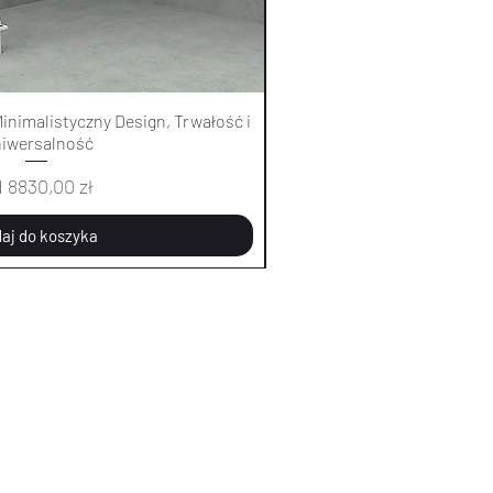
Podgląd
Pod
inimalistyczny Design, Trwałość i
Łóżko sufitowe 0451 - Minim
iwersalność
Uniwer
na rabatowa
Cena 
d
8830,00 zł
Od
883
aj do koszyka
Dodaj d