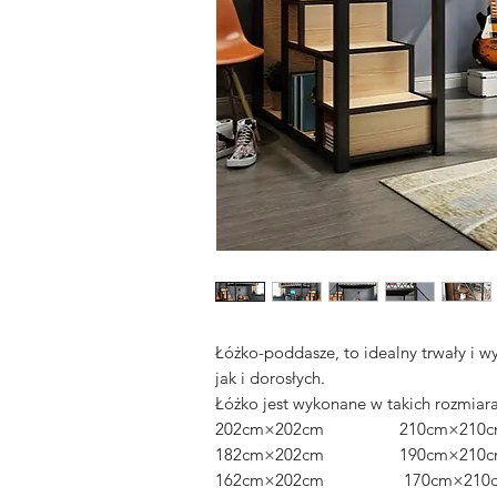
Łóżko-poddasze, to idealny trwały i w
jak i dorosłych.
Łóżko jest wykonane w takich rozmiar
202cm×202cm 210cm×210c
182cm×202cm 190cm×210c
162cm×202cm 170cm×210