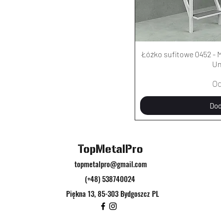
Łóżko sufitowe 0452 - M
Un
Ce
O
Dod
TopMetalPro
topmetalpro@gmail.com
(+48) 538740024
Piękna 13, 85-303 Bydgoszcz PL