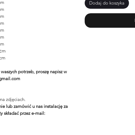
cm
Dodaj do koszyka
cm
cm
cm
cm
cm
cm
сm
cm
waszych potrzeb, proszę napisz w
gmail.com
na zdjęciach.
 lub zamówić u nas instalację za
y składać przez e-mail: