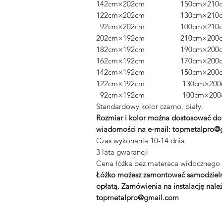
142cm×202cm 150cm×210
122cm×202cm 130cm×210
92cm×202cm 100cm×210
202cm×192cm 210cm×200
182cm×192cm 190cm×200
162cm×192cm 170cm×200
142cm×192cm 150cm×200
122cm×192cm 130cm×200
92cm×192cm 100cm×200
Standardowy kolor czarno, biały.
Rozmiar i kolor można dostosować do 
wiadomości na e-mail: topmetalpro@
Czas wykonania 10-14 dnia
3 lata gwarancji
Cena łóżka bez materaca widocznego 
Łóżko możesz zamontować samodzielnie
opłatą. Zamówienia na instalację należ
topmetalpro@gmail.com