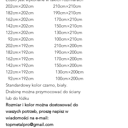
202cm×202cm 210cm×210cm
182cm×202cm 190cm×210cm
162cm×202cm 170cm×210cm
142cm×202cm 150cm×210cm
122cm×202cm 130cm×210cm
92cm×202cm 100cm×210cm
202cm×192cm 210cm×200cm
182cm×192cm 190cm×200cm
162cm×192cm 170cm×200cm
142cm×192cm 150cm×200cm
122cm×192cm 130cm×200сm
92cm×192cm 100cm×200cm
Standardowy kolor czarno, biały.
Drabinę można przymocować do ściany
lub do łóżku
Rozmiar i kolor można dostosować do
waszych potrzeb, proszę napisz w
wiadomości na e-mail:
topmetalpro@gmail.com